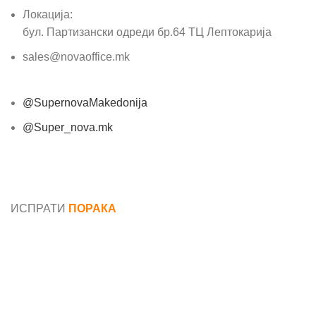
Локација:
бул. Партизански одреди бр.64 ТЦ Лептокарија
sales@novaoffice.mk
@SupernovaMakedonija
@Super_nova.mk
Општи услови и политика за заштита на лични
податоци
ИСПРАТИ
ПОРАКА
Име*
Е-маил*