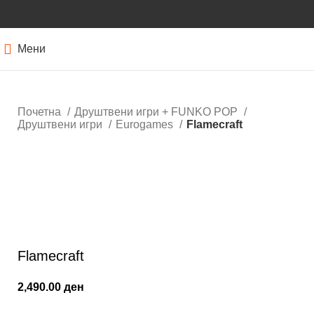
Мени
Почетна
Друштвени игри + FUNKO POP
Друштвени игри
Eurogames
Flamecraft
Кликнете за зголемување
Flamecraft
2,490.00
ден