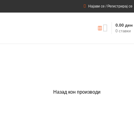
Најави се / Регистрирај се
0.00
ден
0
ставки
Назад кон производи