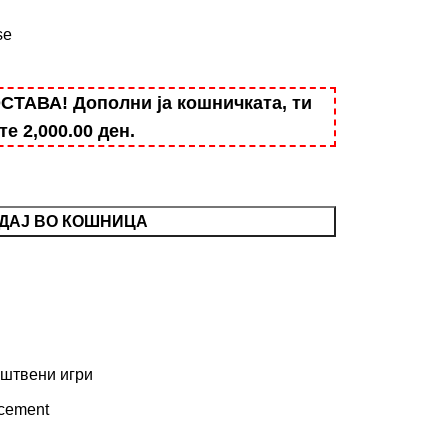
se
АВА! Дополни ја кошничката, ти
ште
2,000.00
ден
.
ДАЈ ВО КОШНИЦА
штвени игри
acement