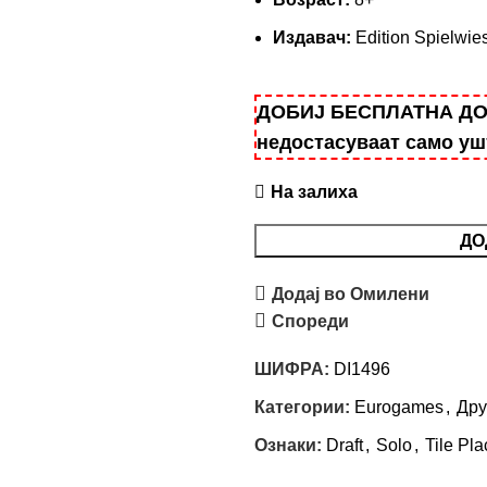
Издавач:
Edition Spielwie
ДОБИЈ БЕСПЛАТНА ДОСТ
недостасуваат само у
На залиха
ДО
Додај во Омилени
Спореди
ШИФРА:
DI1496
Категории:
Eurogames
,
Дру
Ознаки:
Draft
,
Solo
,
Tile Pl