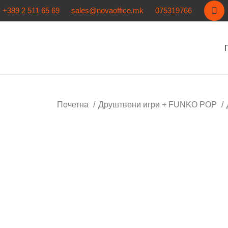
+389 2 511 65 69
sales@novaoffice.mk
075319766
Почетна
Друштвени игри + FUNKO POP
Кликнете за зголемување