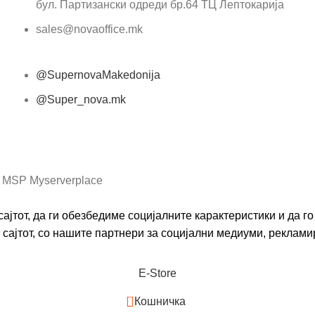
бул. Партизански одреди бр.64 ТЦ Лептокарија
sales@novaoffice.mk
@SupernovaMakedonija
@Super_nova.mk
Општи услови и политика за заштита на лични
податоци
 MSP Myserverplace
ајтот, да ги обезбедиме социјалните карактеристики и да 
сајтот, со нашите партнери за социјални медиуми, реклами
Е-Store
0
Кошничка