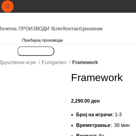
Почетна
ПРОИЗВОДИ
Блог
Контакт
Ценовник
Пребарување
Друштвени игри
Eurogames
Framework
Framework
2,290.00
ден
Број на играчи:
1-3
Времетраење:
30 мин
Вoзраст:
8+