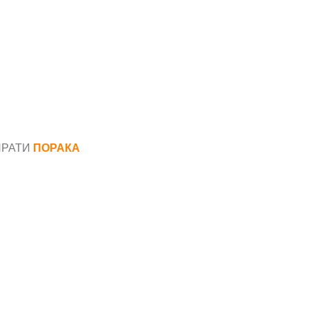
ПРАТИ
ПОРАКА
*
аил*
ака*