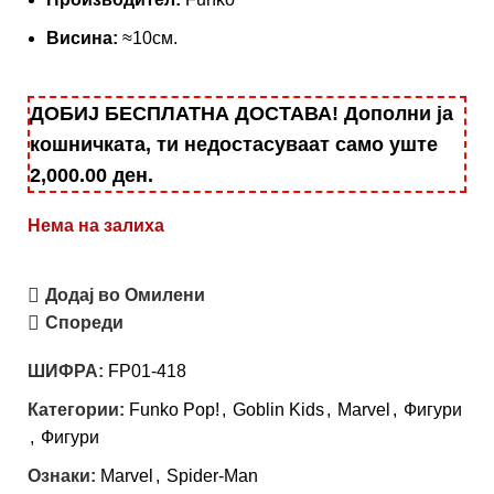
Висина:
≈10см.
ДОБИЈ БЕСПЛАТНА ДОСТАВА! Дополни ја
кошничката, ти недостасуваат само уште
2,000.00
ден
.
Нема на залиха
Додај во Омилени
Спореди
ШИФРА:
FP01-418
Категории:
Funko Pop!
,
Goblin Kids
,
Marvel
,
Фигури
,
Фигури
Ознаки:
Marvel
,
Spider-Man