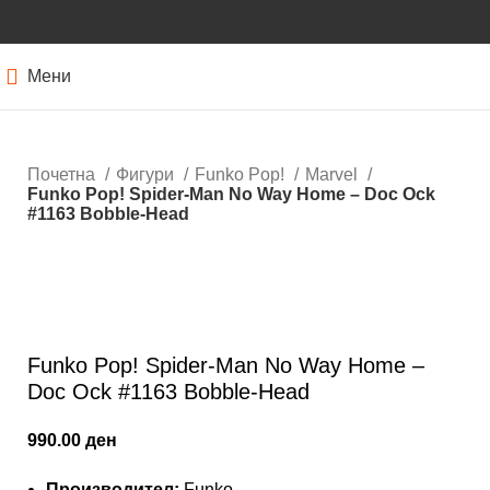
Мени
Почетна
Фигури
Funko Pop!
Marvel
Funko Pop! Spider-Man No Way Home – Doc Ock
#1163 Bobble-Head
Нема залиха
Кликнете за зголемување
Funko Pop! Spider-Man No Way Home –
Doc Ock #1163 Bobble-Head
990.00
ден
Производител:
Funko