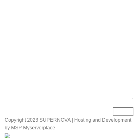
Име*
Е-маил*
Порака*
Copyright
2023 SUPERNOVA | Hosting and Development
by MSP Myserverplace