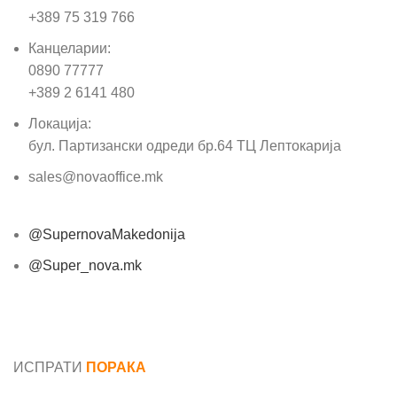
+389 75 319 766
Канцеларии:
0890 77777
+389 2 6141 480
Локација:
бул. Партизански одреди бр.64 ТЦ Лептокарија
sales@novaoffice.mk
@SupernovaMakedonija
@Super_nova.mk
Општи услови и политика за заштита на лични
податоци
ИСПРАТИ
ПОРАКА