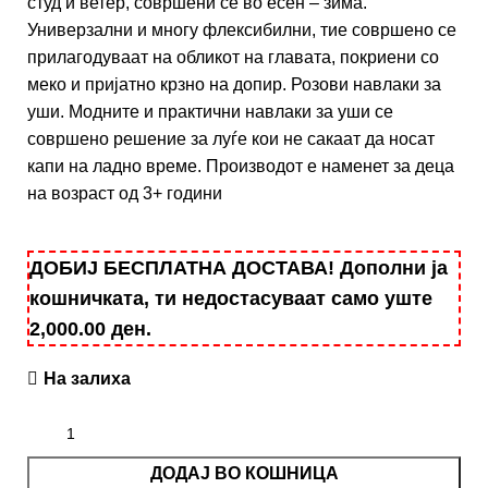
студ и ветер, совршени се во есен – зима.
Универзални и многу флексибилни, тие совршено се
прилагодуваат на обликот на главата, покриени со
меко и пријатно крзно на допир. Розови навлаки за
уши. Модните и практични навлаки за уши се
совршено решение за луѓе кои не сакаат да носат
капи на ладно време. Производот е наменет за деца
на возраст од 3+ години
ДОБИЈ БЕСПЛАТНА ДОСТАВА! Дополни ја
кошничката, ти недостасуваат само уште
2,000.00
ден
.
На залиха
ДОДАЈ ВО КОШНИЦА