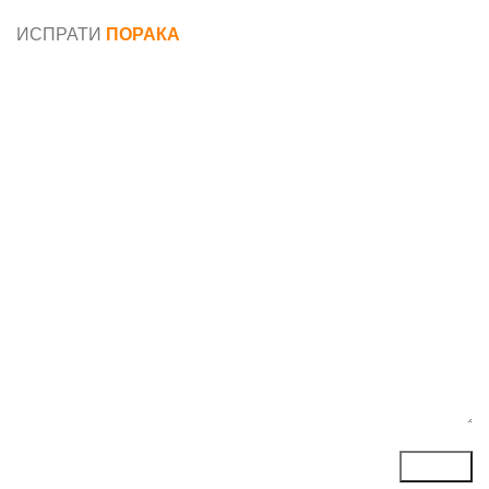
податоци
ИСПРАТИ
ПОРАКА
Име*
Е-маил*
Порака*