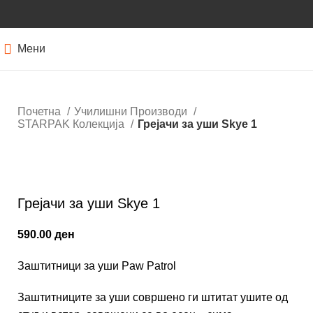
Мени
Почетна
Училишни Производи
STARPAK Колекција
Грејачи за уши Skye 1
Кликнете за зголемување
Грејачи за уши Skye 1
590.00
ден
Заштитници за уши Paw Patrol
Заштитниците за уши совршено ги штитат ушите од