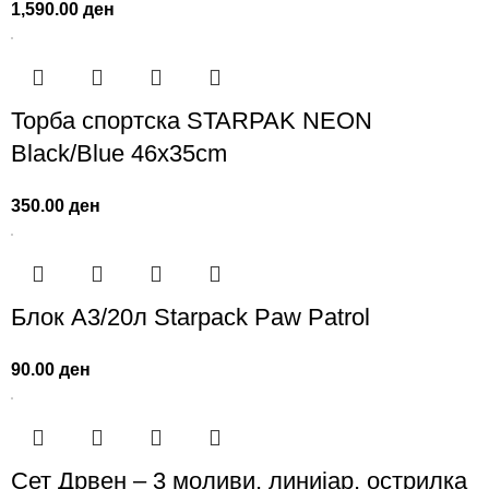
1,590.00
ден
Торба спортска STARPAK NEON
Black/Blue 46х35cm
350.00
ден
Блок А3/20л Starpack Paw Patrol
90.00
ден
Сет Дрвен – 3 моливи, линијар, острилка