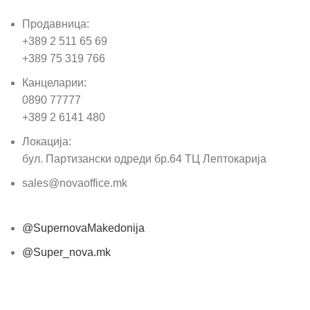
Продавница:
+389 2 511 65 69
+389 75 319 766
Канцеларии:
0890 77777
+389 2 6141 480
Локација:
бул. Партизански одреди бр.64 ТЦ Лептокарија
sales@novaoffice.mk
@SupernovaMakedonija
@Super_nova.mk
Општи услови и политика за заштита на лични