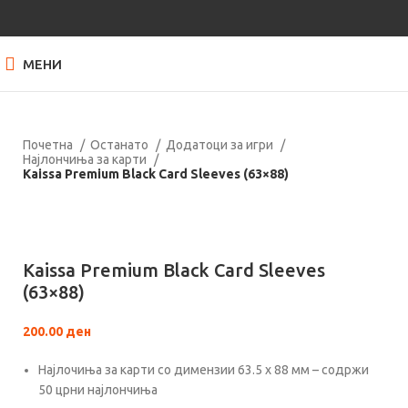
МЕНИ
Почетна
Останато
Додатоци за игри
Најлончиња за карти
Kaissa Premium Black Card Sleeves (63×88)
Кликнете за зголемување
Kaissa Premium Black Card Sleeves
(63×88)
200.00
ден
Најлочиња за карти со димензии 63.5 х 88 мм – содржи
50 црни најлончиња