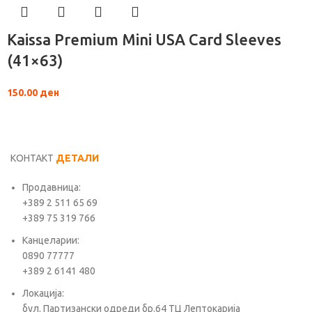
Kaissa Premium Mini USA Card Sleeves
(41×63)
150.00
ден
КОНТАКТ
ДЕТАЛИ
Продавница:
+389 2 511 65 69
+389 75 319 766
Канцеларии:
0890 77777
+389 2 6141 480
Локација:
бул. Партизански одреди бр.64 ТЦ Лептокарија