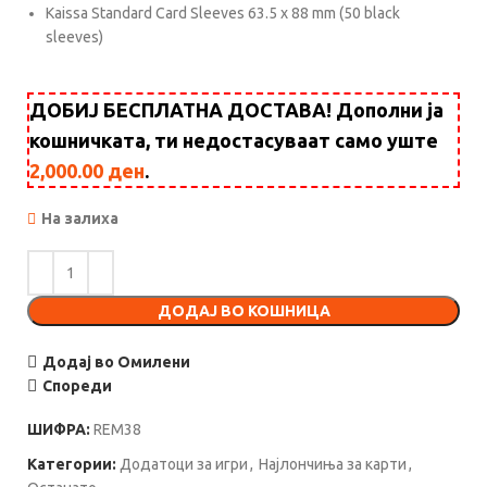
Kaissa Standard Card Sleeves 63.5 x 88 mm (50 black
sleeves)
ДОБИЈ БЕСПЛАТНА ДОСТАВА! Дополни ја
кошничката, ти недостасуваат само уште
2,000.00
ден
.
На залиха
ДОДАЈ ВО КОШНИЦА
Додај во Омилени
Спореди
ШИФРА:
REM38
Категории:
Додатоци за игри
,
Најлончиња за карти
,