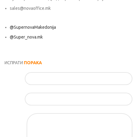
sales@novaoffice.mk
@SupernovaMakedonija
@Super_nova.mk
Општи услови и политика за заштита на лични податоци
ИСПРАТИ
ПОРАКА
Име*
Е-маил*
Порака*