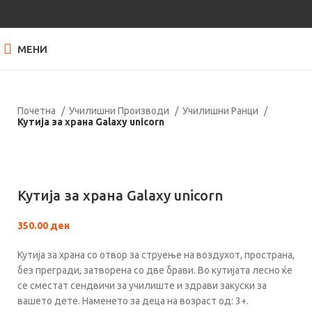
МЕНИ
Почетна
Училишни Производи
Училишни Ранци
Кутија за храна Galaxy unicorn
Кликнете за зголемување
Кутија за храна Galaxy unicorn
350.00
ден
Кутија за храна со отвор за струење на воздухот, пространа,
без прегради, затворена со две брави. Во кутијата лесно ќе
се сместат сендвичи за училиште и здрави закуски за
вашето дете. Наменето за деца на возраст од: 3+.