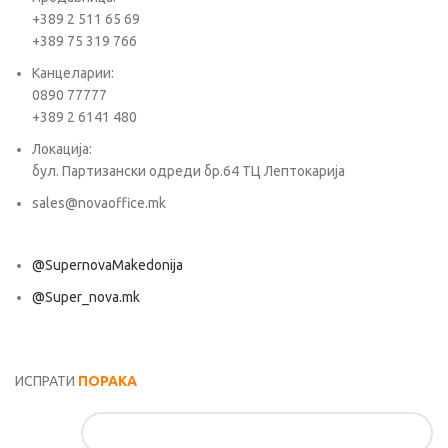
+389 2 511 65 69
+389 75 319 766
Канцеларии:
0890 77777
+389 2 6141 480
Локација:
бул. Партизански одреди бр.64 ТЦ Лептокарија
sales@novaoffice.mk
@SupernovaMakedonija
@Super_nova.mk
Општи услови и политика за заштита на лични податоци
ИСПРАТИ
ПОРАКА
Име*