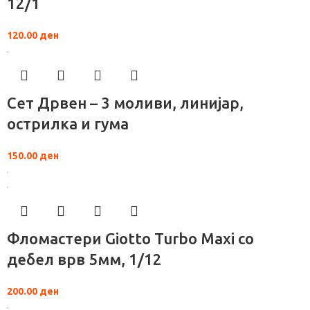
12/1
120.00
ден
Сет Дрвен – 3 моливи, линијар,
острилка и гума
150.00
ден
Фломастери Giotto Turbo Maxi со
дебел врв 5мм, 1/12
200.00
ден