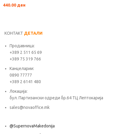
440.00
ден
КОНТАКТ
ДЕТАЛИ
Продавница:
+389 2 511 65 69
+389 75 319 766
Канцеларии:
0890 77777
+389 2 6141 480
Локација:
бул. Партизански одреди бр.64 ТЦ Лептокарија
sales@novaoffice.mk
@SupernovaMakedonija