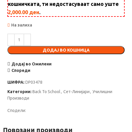
кошничката, ти недостасуваат само уште
2,000.00
ден
.
На залиха
ДОДАЈ ВО КОШНИЦА
Додај во Омилени
Спореди
ШИФРА:
DP03478
Категории:
Back To School
,
Сет-Линијари
,
Училишни
Производи
Сподели:
Поврзани производи