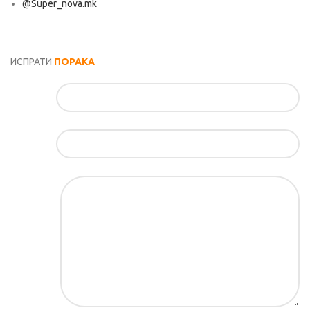
@Super_nova.mk
Општи услови и политика за заштита на лични податоци
ИСПРАТИ
ПОРАКА
Име*
Е-маил*
Порака*