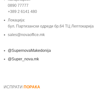
0890 77777
+389 2 6141 480
Локација:
бул. Партизански одреди бр.64 ТЦ Лептокарија
sales@novaoffice.mk
@SupernovaMakedonija
@Super_nova.mk
Општи услови и политика за заштита на лични
податоци
ИСПРАТИ
ПОРАКА
Име*