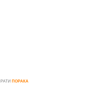
ПРАТИ
ПОРАКА
*
аил*