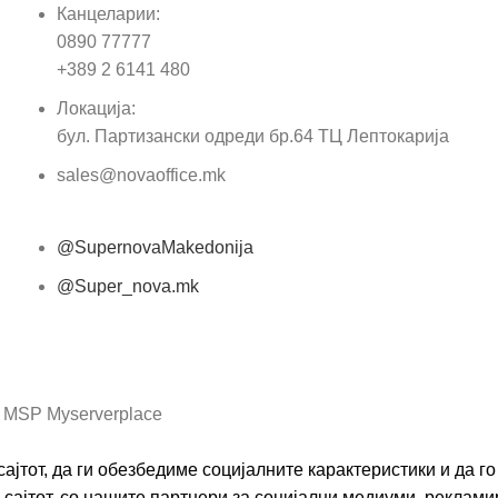
Канцеларии:
0890 77777
Пор
+389 2 6141 480
Локација:
бул. Партизански одреди бр.64 ТЦ Лептокарија
sales@novaoffice.mk
@SupernovaMakedonija
@Super_nova.mk
Општи услови и политика за заштита на лични
податоци
 MSP Myserverplace
ајтот, да ги обезбедиме социјалните карактеристики и да 
сајтот, со нашите партнери за социјални медиуми, реклами