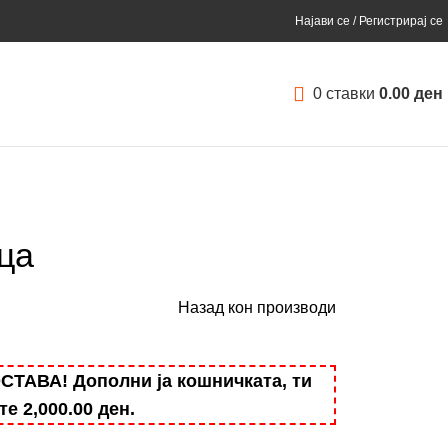
Најави се / Регистрирај се
0
ставки
0.00
ден
ца
Назад кон производи
АВА! Дополни ја кошничката, ти
ште
2,000.00
ден
.