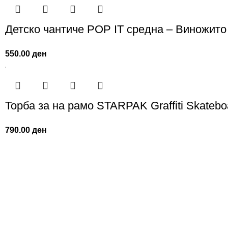
Детско чантиче POP IT средна – Виножито
550.00
ден
Торба за на рамо STARPAK Graffiti Skatebo
790.00
ден