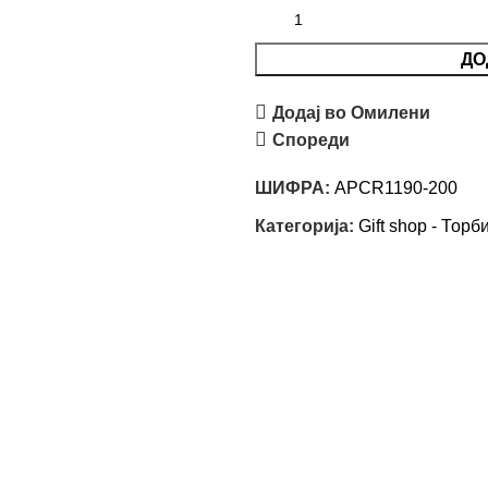
ДО
Додај во Омилени
Спореди
ШИФРА:
APCR1190-200
Категорија:
Gift shop - Торб