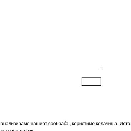
ака*
го анализираме нашиот сообраќај, користиме колачиња. Исто
рање и анализи.