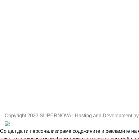
Copyright
2023 SUPERNOVA | Hosting and Development by
Со цел да ги персонализираме содржините и рекламите на с
така, ги споделуваме информациите за вашата употреба на 