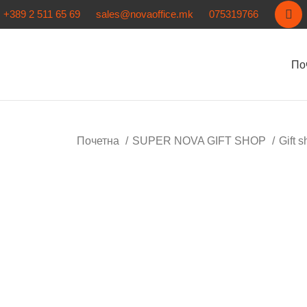
+389 2 511 65 69
sales@novaoffice.mk
075319766
По
Почетна
SUPER NOVA GIFT SHOP
Gift 
Кликнете за зголемување