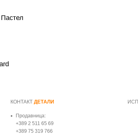
 Пастел
ard
КОНТАКТ
ДЕТАЛИ
ИС
Продавница:
Име
+389 2 511 65 69
+389 75 319 766
Е-м