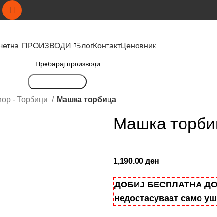
четна
ПРОИЗВОДИ
Блог
Контакт
Ценовник
Пребарување
shop - Торбици
Машка торбица
Машка торби
1,190.00
ден
ДОБИЈ БЕСПЛАТНА ДОСТ
недостасуваат само у