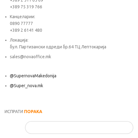
+389 2 511 65 69
+389 75 319 766
Канцеларии:
0890 77777
+389 2 6141 480
Локација:
бул. Партизански одреди бр.64 ТЦ Лептокарија
sales@novaoffice.mk
@SupernovaMakedonija
@Super_nova.mk
Општи услови и политика за заштита на лични податоци
ИСПРАТИ
ПОРАКА
Име*