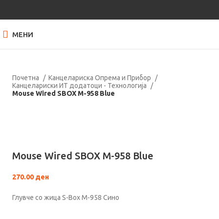
МЕНИ
Почетна
Канцелариска Опрема и Прибор
Канцелариски ИТ додатоци - Технологија
Mouse Wired SBOX M-958 Blue
Нема залиха
Кликнете за зголемување
Mouse Wired SBOX M-958 Blue
270.00
ден
Глувче со жица S-Box M-958 Сино