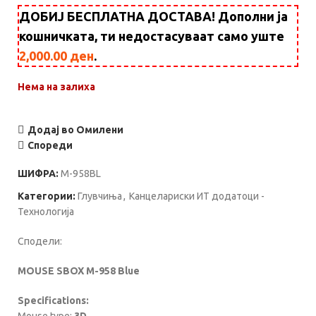
ДОБИЈ БЕСПЛАТНА ДОСТАВА! Дополни ја
кошничката, ти недостасуваат само уште
2,000.00
ден
.
Нема на залиха
Додај во Омилени
Спореди
ШИФРА:
M-958BL
Категории:
Глувчиња
,
Канцелариски ИТ додатоци -
Технологија
Сподели:
MOUSE SBOX M-958 Blue
Specifications: