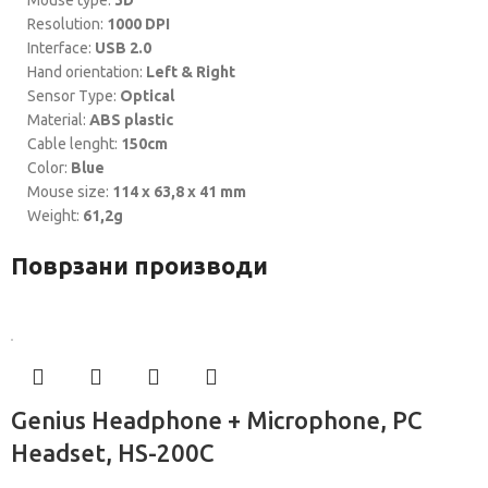
Mouse type:
3D
Resolution:
1000 DPI
Interface:
USB 2.0
Hand orientation:
Left & Right
Sensor Type:
Optical
Material:
ABS plastic
Cable lenght:
150cm
Color:
Blue
Mouse size:
114 x 63,8 x 41 mm
Weight:
61,2g
Поврзани производи
Genius Headphone + Microphone, PC
Headset, HS-200C