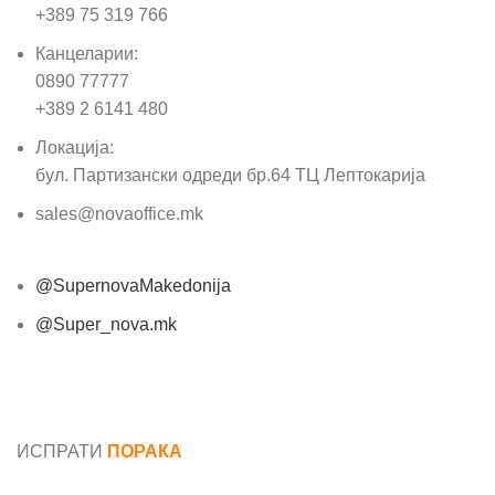
+389 75 319 766
Канцеларии:
0890 77777
+389 2 6141 480
Локација:
бул. Партизански одреди бр.64 ТЦ Лептокарија
sales@novaoffice.mk
@SupernovaMakedonija
@Super_nova.mk
Општи услови и политика за заштита на лични
податоци
ИСПРАТИ
ПОРАКА