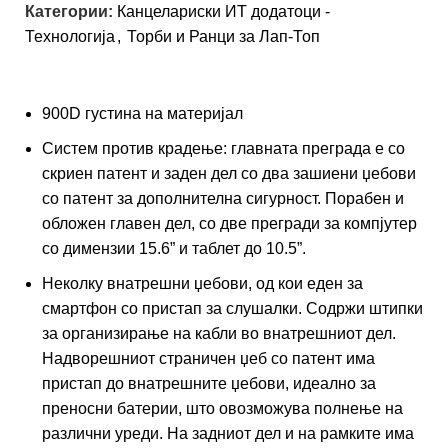
Категории:
Канцелариски ИТ додатоци -
Технологија
,
Торби и Ранци за Лап-Топ
900D густина на материјал
Систем против крадење: главната преграда е со
скриен патент и заден дел со два зашиени џебови
со патент за дополнителна сигурност. Порабен и
обложен главен дел, со две прегради за компјутер
со димензии 15.6” и таблет до 10.5”.
Неколку внатрешни џебови, од кои еден за
смартфон со пристап за слушалки. Содржи штипки
за организирање на кабли во внатрешниот дел.
Надворешниот страничен џеб со патент има
пристап до внатрешните џебови, идеално за
преносни батерии, што овозможува полнење на
различни уреди. На задниот дел и на рамките има