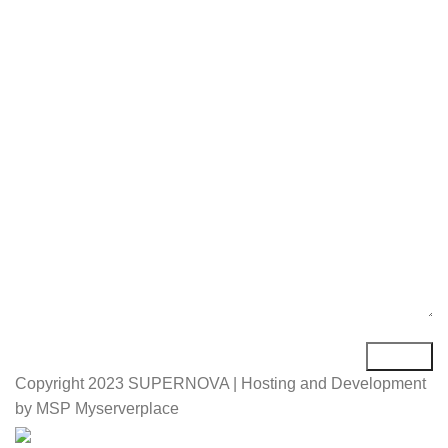
Име*
Е-маил*
Порака*
Copyright
2023 SUPERNOVA | Hosting and Development
by MSP Myserverplace