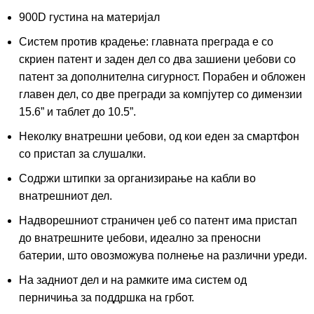
900D густина на материјал
Систем против крадење: главната преграда е со
скриен патент и заден дел со два зашиени џебови со
патент за дополнителна сигурност. Порабен и обложен
главен дел, со две прегради за компјутер со димензии
15.6” и таблет до 10.5”.
Неколку внатрешни џебови, од кои еден за смартфон
со пристап за слушалки.
Содржи штипки за организирање на кабли во
внатрешниот дел.
Надворешниот страничен џеб со патент има пристап
до внатрешните џебови, идеално за преносни
батерии, што овозможува полнење на различни уреди.
На задниот дел и на рамките има систем од
перничиња за поддршка на грбот.