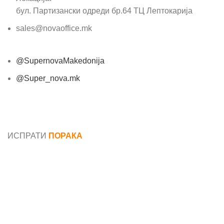
бул. Партизански одреди бр.64 ТЦ Лептокарија
sales@novaoffice.mk
@SupernovaMakedonija
@Super_nova.mk
Општи услови и политика за заштита на лични
податоци
ИСПРАТИ
ПОРАКА
Име*
Е-маил*