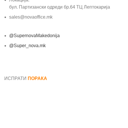
бул. Партизански одреди бр.64 ТЦ Лептокарија
sales@novaoffice.mk
@SupernovaMakedonija
@Super_nova.mk
Општи услови и политика за заштита на лични
податоци
ИСПРАТИ
ПОРАКА
Име*
Е-маил*