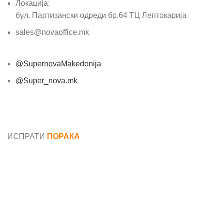
Локација:
бул. Партизански одреди бр.64 ТЦ Лептокарија
sales@novaoffice.mk
@SupernovaMakedonija
@Super_nova.mk
Општи услови и политика за заштита на лични
податоци
ИСПРАТИ
ПОРАКА
Име*
Е-маил*