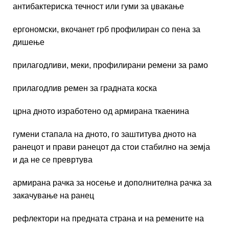
антибактериска течност или гуми за џвакање
ергономски, вкочанет грб профилиран со пена за
дишење
прилагодливи, меки, профилирани ремени за рамо
прилагодлив ремен за градната коска
црна дното изработено од армирана ткаенина
гумени стапала на дното, го заштитува дното на
ранецот и прави ранецот да стои стабилно на земја
и да не се превртува
армирана рачка за носење и дополнителна рачка за
закачување на ранец
рефлектори на предната страна и на ремените на