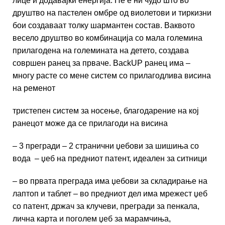
лице и додавајќи енергија. Не е ни чудо што во
друштво на пастелен омбре од виолетови и тиркизни
бои создаваат толку шармантен состав. Ваквото
весело друштво во комбинација со мала големина
прилагодена на големината на детето, создава
совршен ранец за прваче. BackUP ранец има –
многу расте со мене систем со прилагодлива висина
на ременот
тристепен систем за носење, благодарение на кој
ранецот може да се прилагоди на висина
– 3 прегради – 2 странични џебови за шишиња со
вода – џеб на предниот патент, идеален за ситници
– во првата преграда има џебови за складирање на
лаптоп и таблет – во предниот дел има мрежест џеб
со патент, држач за клучеви, прегради за пенкала,
лична карта и поголем џеб за марамчиња,