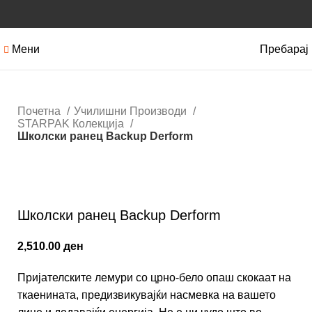
Мени
Пребарај
Почетна
Училишни Производи
STARPAK Колекција
Школски ранец Backup Derform
Кликнете за зголемување
Школски ранец Backup Derform
2,510.00
ден
Пријателските лемури со црно-бело опаш скокаат на
ткаенината, предизвикувајќи насмевка на вашето