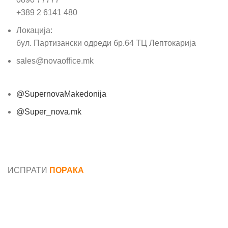
+389 2 6141 480
Локација:
бул. Партизански одреди бр.64 ТЦ Лептокарија
sales@novaoffice.mk
@SupernovaMakedonija
@Super_nova.mk
Општи услови и политика за заштита на лични
податоци
ИСПРАТИ
ПОРАКА
Име*
Е-маил*