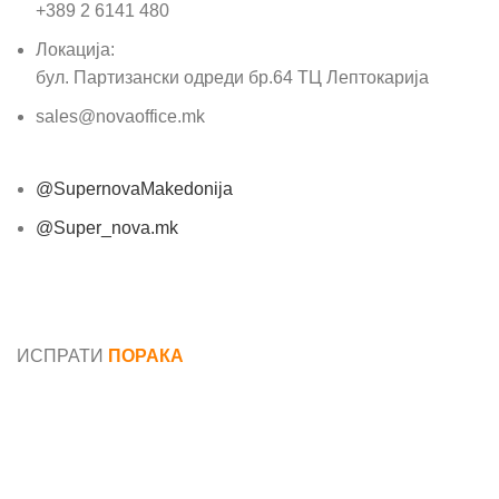
+389 2 6141 480
Локација:
бул. Партизански одреди бр.64 ТЦ Лептокарија
sales@novaoffice.mk
@SupernovaMakedonija
@Super_nova.mk
Општи услови и политика за заштита на лични
податоци
ИСПРАТИ
ПОРАКА
Име*
Е-маил*