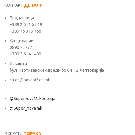
КОНТАКТ
ДЕТАЛИ
Продавница:
+389 2 511 65 69
+389 75 319 766
Канцеларии:
0890 77777
+389 2 6141 480
Локација:
бул. Партизански одреди бр.64 ТЦ Лептокарија
sales@novaoffice.mk
@SupernovaMakedonija
@Super_nova.mk
Општи услови и политика за заштита на лични податоци
ИСПРАТИ
ПОРАКА