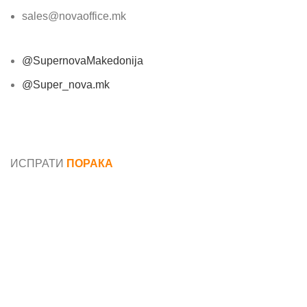
sales@novaoffice.mk
@SupernovaMakedonija
@Super_nova.mk
Општи услови и политика за заштита на лични
податоци
ИСПРАТИ
ПОРАКА
Име*
Е-маил*
Порака*