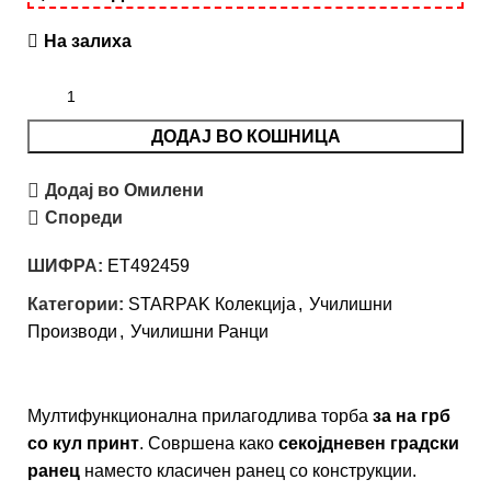
На залиха
ДОДАЈ ВО КОШНИЦА
Додај во Омилени
Спореди
ШИФРА:
ET492459
Категории:
STARPAK Колекција
,
Училишни
Производи
,
Училишни Ранци
Мултифункционална прилагодлива торба
за на грб
со кул принт
. Совршенa како
секојдневен градски
ранец
наместо класичен ранец со конструкции.