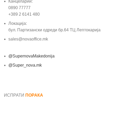
Канцеларии:
0890 77777
+389 2 6141 480
Локација:
бул. Партизански одреди бр.64 ТЦ Лептокарија
sales@novaoffice.mk
@SupernovaMakedonija
@Super_nova.mk
Општи услови и политика за заштита на лични
податоци
ИСПРАТИ
ПОРАКА
Име*