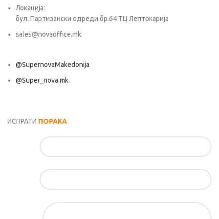
Локација:
бул. Партизански одреди бр.64 ТЦ Лептокарија
sales@novaoffice.mk
@SupernovaMakedonija
@Super_nova.mk
Општи услови и политика за заштита на лични податоци
ИСПРАТИ
ПОРАКА
Име*
Е-маил*
Порака*