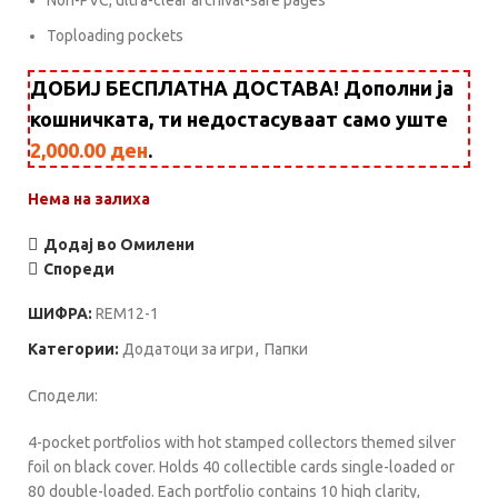
Non-PVC, ultra-clear archival-safe pages
Toploading pockets
ДОБИЈ БЕСПЛАТНА ДОСТАВА! Дополни ја
кошничката, ти недостасуваат само уште
2,000.00
ден
.
Нема на залиха
Додај во Омилени
Спореди
ШИФРА:
REM12-1
Категории:
Додатоци за игри
,
Папки
Сподели:
4-pocket portfolios with hot stamped collectors themed silver
foil on black cover. Holds 40 collectible cards single-loaded or
80 double-loaded. Each portfolio contains 10 high clarity,