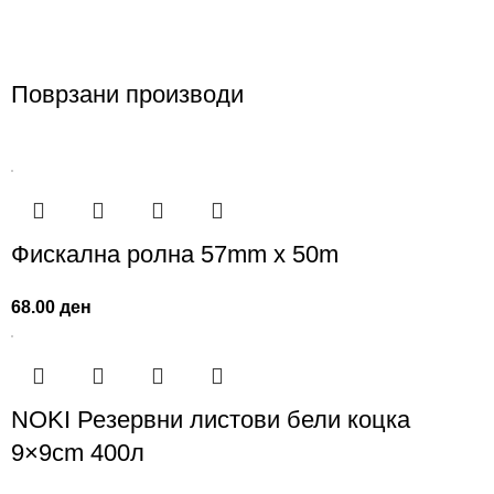
Поврзани производи
Фискална ролна 57mm x 50m
68.00
ден
NOKI Резервни листови бели коцка
9×9сm 400л