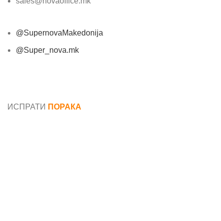
sales@novaoffice.mk
@SupernovaMakedonija
@Super_nova.mk
Општи услови и политика за заштита на лични
податоци
ИСПРАТИ
ПОРАКА
Име*
Е-маил*
Порака*