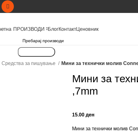
четна
ПРОИЗВОДИ
Блог
Контакт
Ценовник
Пребарување
Средства за пишување
Мини за технички молив Conne
Мини за техн
,7mm
15.00
ден
Мини за технички молив Co