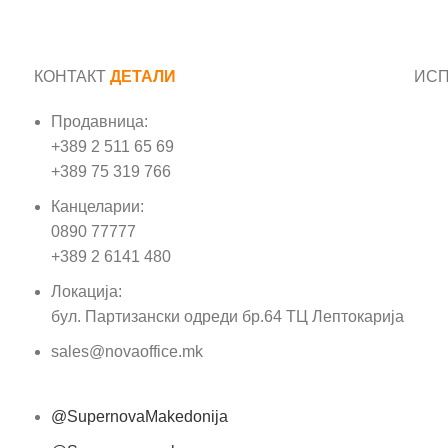
КОНТАКТ
ДЕТАЛИ
ИС
Продавница:
Име
+389 2 511 65 69
+389 75 319 766
Е-м
Канцеларии:
0890 77777
Пор
+389 2 6141 480
Локација:
бул. Партизански одреди бр.64 ТЦ Лептокарија
sales@novaoffice.mk
@SupernovaMakedonija