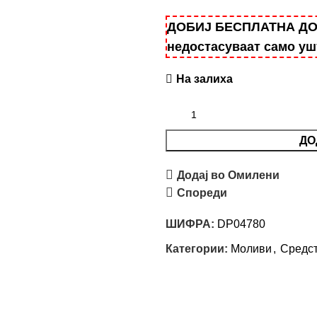
ДОБИЈ БЕСПЛАТНА ДОСТ
недостасуваат само у
На залиха
ДО
Додај во Омилени
Спореди
ШИФРА:
DP04780
Категории:
Моливи
,
Средс