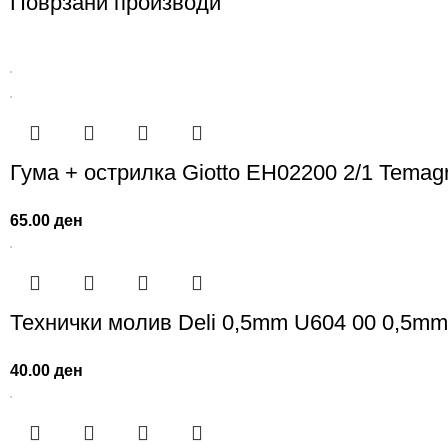
Поврзани производи
Гума + острилка Giotto EH02200 2/1 Temag
65.00
ден
Технички молив Deli 0,5mm U604 00 0,5m
40.00
ден