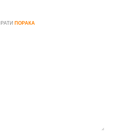
ПРАТИ
ПОРАКА
*
аил*
ака*