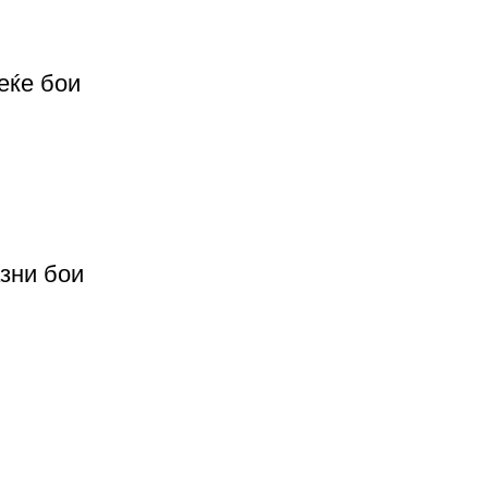
еќе бои
азни бои