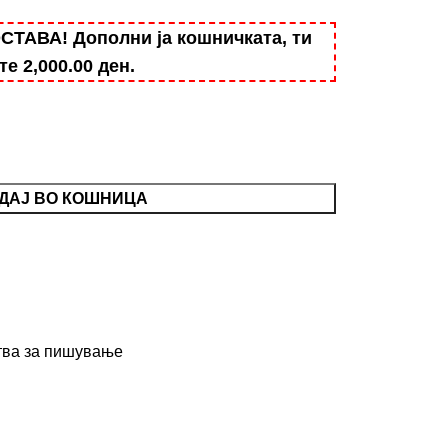
АВА! Дополни ја кошничката, ти
ште
2,000.00
ден
.
ДАЈ ВО КОШНИЦА
тва за пишување