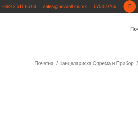
+389 2 511 65 69
sales@novaoffice.mk
075319766
По
Почетна
Канцелариска Опрема и Прибор
Кликнете за зголемување