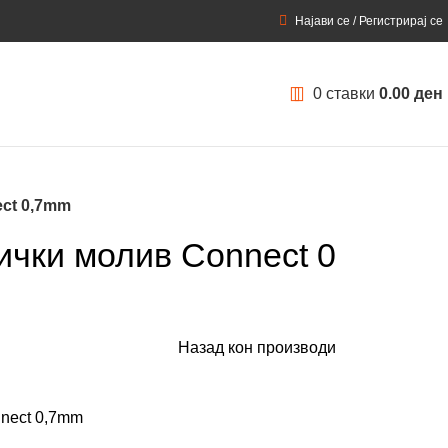
Најави се / Регистрирај се
0
ставки
0.00
ден
ct 0,7mm
ички молив Connect 0
Назад кон производи
nnect 0,7mm