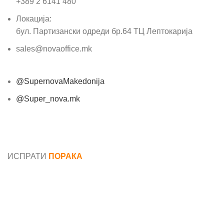
+389 2 6141 480
Локација:
бул. Партизански одреди бр.64 ТЦ Лептокарија
sales@novaoffice.mk
@SupernovaMakedonija
@Super_nova.mk
Општи услови и политика за заштита на лични
податоци
ИСПРАТИ
ПОРАКА
Име*
Е-маил*