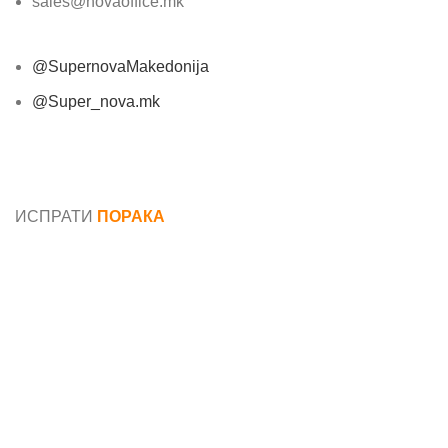
sales@novaoffice.mk
@SupernovaMakedonija
@Super_nova.mk
Општи услови и политика за заштита на лични
податоци
ИСПРАТИ
ПОРАКА
Име*
Е-маил*
Порака*