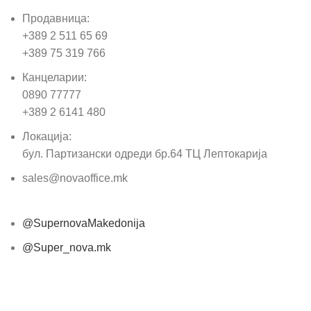
Продавница:
+389 2 511 65 69
+389 75 319 766
Канцеларии:
0890 77777
+389 2 6141 480
Локација:
бул. Партизански одреди бр.64 ТЦ Лептокарија
sales@novaoffice.mk
@SupernovaMakedonija
@Super_nova.mk
Општи услови и политика за заштита на лични
податоци