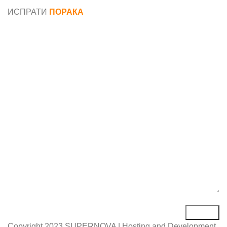
ИСПРАТИ
ПОРАКА
Име*
Е-маил*
Порака*
Copyright
2023 SUPERNOVA | Hosting and Development