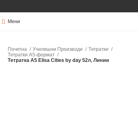
Мени
Почетна
Училишни Производи
Тетратки
Тетратки А5-формат
Тетратка А5 Elisa Cities by day 52л, Линии
Нема залиха
Кликнете за зголемување