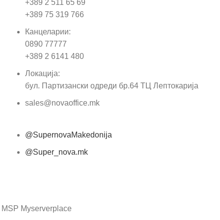
+389 2 511 65 69
+389 75 319 766
Е-м
Канцеларии:
0890 77777
Пор
+389 2 6141 480
Локација:
бул. Партизански одреди бр.64 ТЦ Лептокарија
sales@novaoffice.mk
@SupernovaMakedonija
@Super_nova.mk
Општи услови и политика за заштита на лични
податоци
 MSP Myserverplace