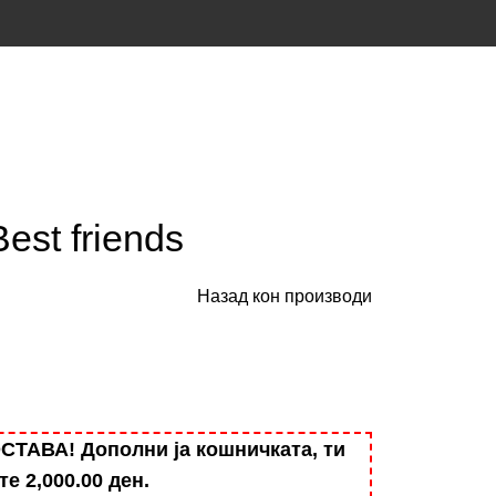
est friends
Назад кон производи
АВА! Дополни ја кошничката, ти
ште
2,000.00
ден
.