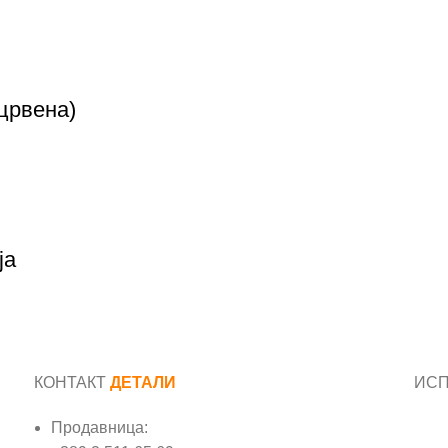
 црвена)
ја
КОНТАКТ
ДЕТАЛИ
ИС
Продавница:
Име