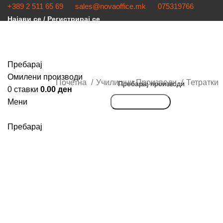
+389 2 511 65 69
sales@novaoffice.mk
075319766
Најави се / Регистрирај се
Пребарај
Омилени производи
Почетна
Училишни Производи
Тетратки
0
ставки
0.00
ден
Мени
Пребарување
Кликнете за зголемување
Пребарај